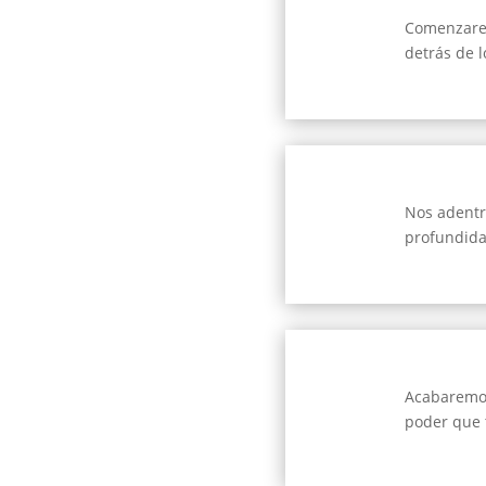
Comenzarem
detrás de l
Nos adentra
profundida
Acabaremos 
poder que 