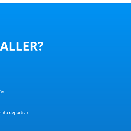
TALLER?
ión
ento deportivo