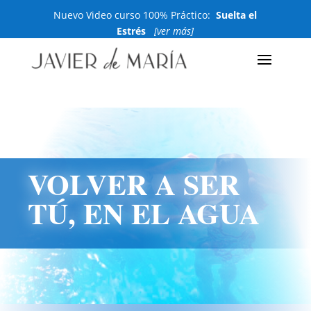
Nuevo Video curso 100% Práctico:
Suelta el
Estrés
[ver más]
VOLVER A SER
TÚ, EN EL AGUA