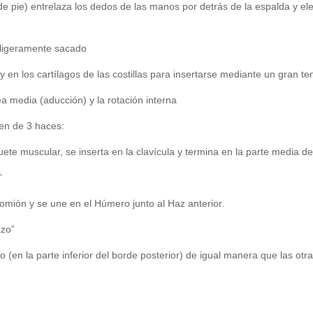
de pie) entrelaza los dedos de las manos por detrás de la espalda y el
 ligeramente sacado
y en los cartílagos de las costillas para insertarse mediante un gran t
nea media (aducción) y la rotación interna
en de 3 haces:
quete muscular, se inserta en la clavícula y termina en la parte media d
”
romión y se une en el Húmero junto al Haz anterior.
azo”
o (en la parte inferior del borde posterior) de igual manera que las otr