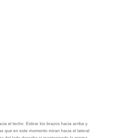
a el techo. Estirar los brazos hacia arriba y
as que en este momento miran hacia el lateral
dera del lado derecho si manteniendo la misma