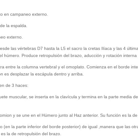
to en campaneo externo.
de la espalda.
neo externo.
e las vértebras D7 hasta la L5 el sacro la cretas Ilíaca y las 4 última
 del húmero. Produce retropulsión del brazo, aducción y rotación intern
 entre la columna vertebral y el omoplato. Comienza en el borde inter
n es desplazar la escápula dentro y arriba.
en de 3 haces:
uete muscular, se inserta en la clavícula y termina en la parte media d
romion y se une en el Húmero junto al Haz anterior. Su función es la d
o (en la parte inferior del borde posterior) de igual ,manera que las ot
es la de retropulsión del brazo.