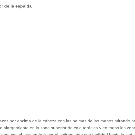
or de la espalda
razos por encima de la cabeza con las palmas de las manos mirando haci
e alargamiento en la zona superior de caja torácica y en todas las zon
 zona costal, pudiendo llevar el estiramiento con facilidad hasta la ca