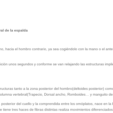
al de la espalda
ho, hacia el hombro contrario, ya sea cogiéndolo con la mano o el ant
ición unos segundos y conforme se van relajando las estructuras impl
ucturas tanto a la zona posterior del hombro(deltoides posterior) como
a columna vertebral(Trapecio, Dorsal ancho, Romboides… y manguito de
 posterior del cuello y la comprendida entre los omóplatos, nace en la 
e tiene tres haces de fibras distintas realiza movimientos diferenciado