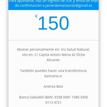
Para apuntarse, haz un ingreso de 50€ y envía un mail
de confirmación a javierdemariaortiz@gmail.es
150
€
Abonar personalmente en: Iris Salud Natural,
sito en: C/ Capita Antoni Mena 42 Elche
Alicante.
También puedes hacer una transferencia
bancaria a:
Andrea Boix
Banco Sabadell IBAN: ES98 0081 1580 3300
0113 4721