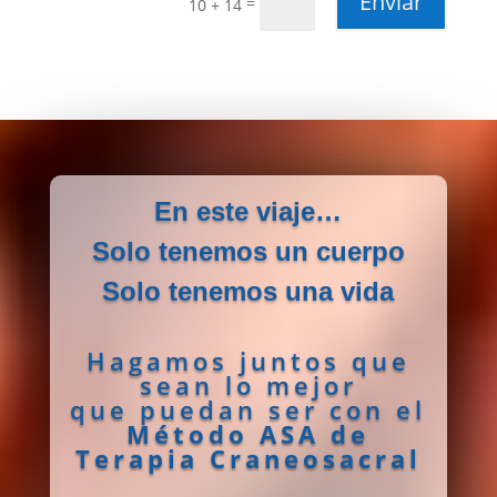
Enviar
=
10 + 14
En este viaje…
Solo tenemos un cuerpo
Solo tenemos una vida
Hagamos juntos que
sean lo mejor
que puedan ser con el
Método ASA de
Terapia Craneosacral