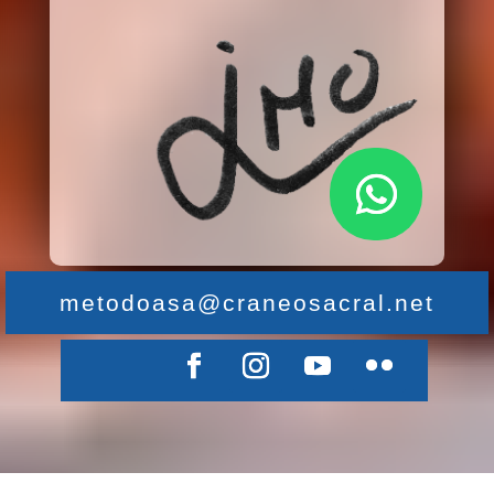
metodoasa@craneosacral.net