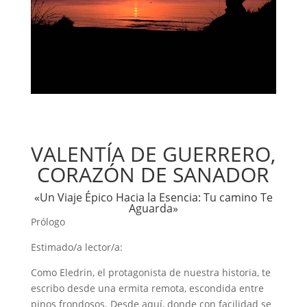
VALENTÍA DE GUERRERO,
CORAZÓN DE SANADOR
«Un Viaje Épico Hacia la Esencia: Tu camino Te
Aguarda»
Prólogo
Estimado/a lector/a:
Como Eledrin, el protagonista de nuestra historia, te
escribo desde una ermita remota, escondida entre
pinos frondosos. Desde aquí, donde con facilidad se