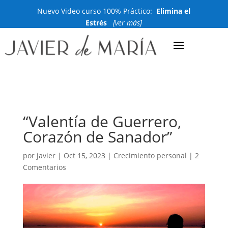
Nuevo Video curso 100% Práctico:
Elimina el
Estrés
[ver más]
“Valentía de Guerrero,
Corazón de Sanador”
por
javier
|
Oct 15, 2023
|
Crecimiento personal
|
2
Comentarios