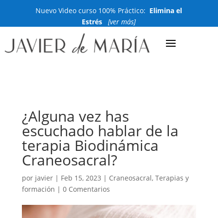
Nuevo Video curso 100% Práctico:
Elimina el
Estrés
[ver más]
¿Alguna vez has
escuchado hablar de la
terapia Biodinámica
Craneosacral?
por
javier
|
Feb 15, 2023
|
Craneosacral
,
Terapias y
formación
|
0 Comentarios