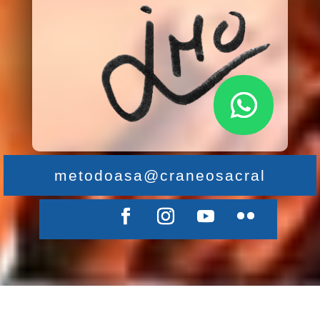
metodoasa@craneosacral