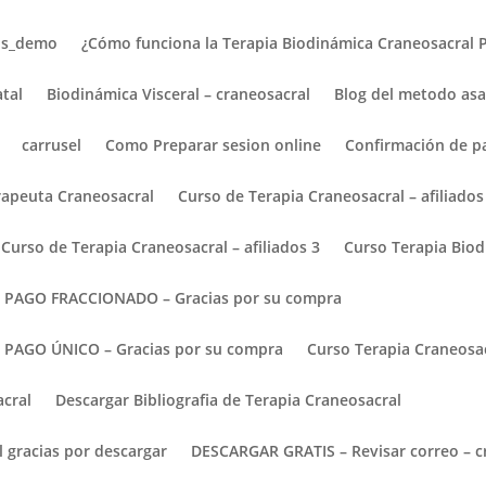
os_demo
¿Cómo funciona la Terapia Biodinámica Craneosacral 
atal
Biodinámica Visceral – craneosacral
Blog del metodo asa
carrusel
Como Preparar sesion online
Confirmación de p
rapeuta Craneosacral
Curso de Terapia Craneosacral – afiliados
Curso de Terapia Craneosacral – afiliados 3
Curso Terapia Biod
go PAGO FRACCIONADO – Gracias por su compra
o PAGO ÚNICO – Gracias por su compra
Curso Terapia Craneosa
acral
Descargar Bibliografia de Terapia Craneosacral
l gracias por descargar
DESCARGAR GRATIS – Revisar correo – c