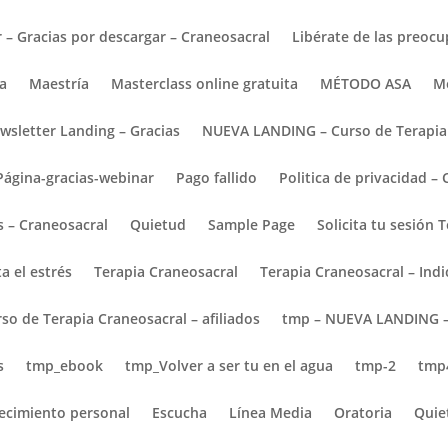
r – Gracias por descargar – Craneosacral
Libérate de las preocu
ra
Maestría
Masterclass online gratuita
MÉTODO ASA
M
wsletter Landing – Gracias
NUEVA LANDING – Curso de Terapia 
Página-gracias-webinar
Pago fallido
Politica de privacidad –
 – Craneosacral
Quietud
Sample Page
Solicita tu sesión 
ta el estrés
Terapia Craneosacral
Terapia Craneosacral – Ind
so de Terapia Craneosacral – afiliados
tmp – NUEVA LANDING – 
s
tmp_ebook
tmp_Volver a ser tu en el agua
tmp-2
tmp
ecimiento personal
Escucha
Línea Media
Oratoria
Quie