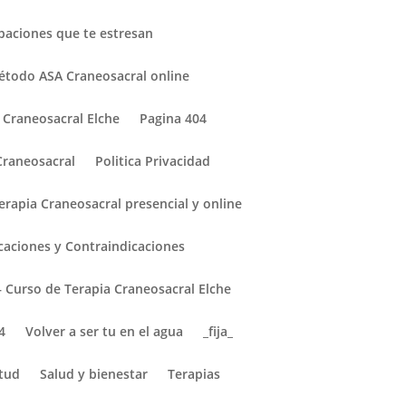
paciones que te estresan
étodo ASA Craneosacral online
Craneosacral Elche
Pagina 404
 Craneosacral
Politica Privacidad
Terapia Craneosacral presencial y online
icaciones y Contraindicaciones
Curso de Terapia Craneosacral Elche
4
Volver a ser tu en el agua
_fija_
tud
Salud y bienestar
Terapias