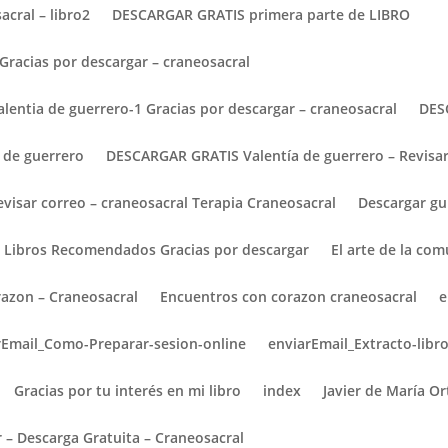
cral – libro2
DESCARGAR GRATIS primera parte de LIBRO
racias por descargar – craneosacral
entia de guerrero-1 Gracias por descargar – craneosacral
DES
 de guerrero
DESCARGAR GRATIS Valentía de guerrero – Revisar
visar correo – craneosacral Terapia Craneosacral
Descargar gu
señarte sobre sanación profunda
 Libros Recomendados Gracias por descargar
El arte de la co
gorized
azon – Craneosacral
Encuentros con corazon craneosacral
e
es humanos que escuchan desde lo profundo Por Javier de María 
l de Nelson Mandela. Y quiero dedicar este artículo no solo a record
rEmail_Como-Preparar-sesion-online
enviarEmail_Extracto-libr
Gracias por tu interés en mi libro
index
Javier de María Or
r – Descarga Gratuita – Craneosacral