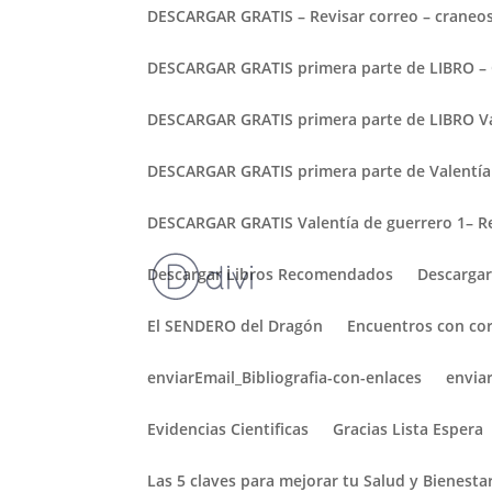
DESCARGAR GRATIS – Revisar correo – craneosa
DESCARGAR GRATIS primera parte de LIBRO – G
DESCARGAR GRATIS primera parte de LIBRO Val
DESCARGAR GRATIS primera parte de Valentía
DESCARGAR GRATIS Valentía de guerrero 1– Re
Lo que Mandela puede en
Descargar Libros Recomendados
Descargar
por
javier
|
Jul 18, 2025
|
Craneosacral
,
Uncate
El SENDERO del Dragón
Encuentros con cor
Un mensaje para terapeutas, buscadores y ser
día 18 de julio, se celebra el Día Internaciona
enviarEmail_Bibliografia-con-enlaces
envia
sino a abrir un espacio de reflexión...
Evidencias Cientificas
Gracias Lista Espera
Las 5 claves para mejorar tu Salud y Bienesta