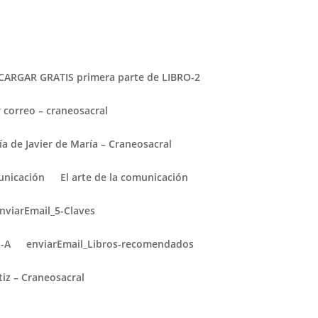
CARGAR GRATIS primera parte de LIBRO-2
 correo – craneosacral
ía de Javier de María – Craneosacral
municación
El arte de la comunicación
nviarEmail_5-Claves
 El
arlo,
o-A
enviarEmail_Libros-recomendados
tiz – Craneosacral