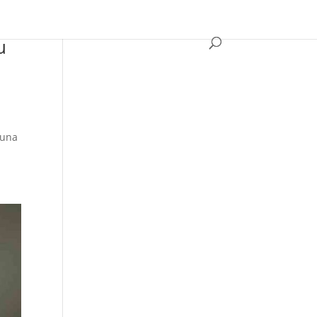
u
 una