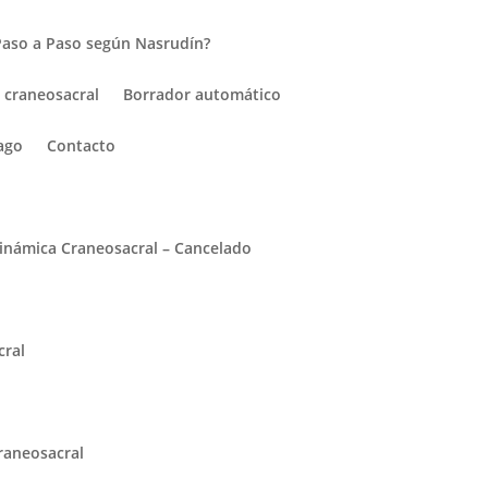
Paso a Paso según Nasrudín?
 craneosacral
Borrador automático
ago
Contacto
inámica Craneosacral – Cancelado
cral
raneosacral