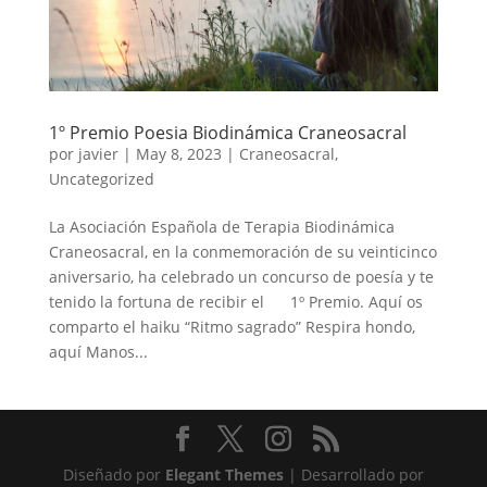
1º Premio Poesia Biodinámica Craneosacral
por
javier
|
May 8, 2023
|
Craneosacral
,
Uncategorized
La Asociación Española de Terapia Biodinámica
Craneosacral, en la conmemoración de su veinticinco
aniversario, ha celebrado un concurso de poesía y te
tenido la fortuna de recibir el 1º Premio. Aquí os
comparto el haiku “Ritmo sagrado” Respira hondo,
aquí Manos...
Diseñado por
Elegant Themes
| Desarrollado por